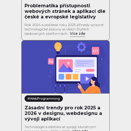
Problematika přístupnosti
webových stránek a aplikací dle
české a evropské legislativy
Rok 2024 a počátek roku 2025 přinesly výrazné
technologické posuny ve všech čtyřech
sledovaných platformách...
Více zde
#WebProgramming
Zásadní trendy pro rok 2025 a
2026 v designu, webdesignu a
vývoji aplikací
Technologie a estetika se vyvíjejí závratným