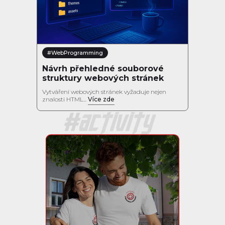
#WebProgramming
Návrh přehledné souborové
struktury webových stránek
Vytváření webových stránek vyžaduje nejen
znalosti HTML...
Více zde