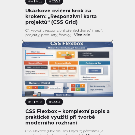
#HTML5
#CSS3
Ukázkové cvičení krok za
krokem: „Responzivní karta
projektů“ (CSS Grid)
Cíl: vytvořit responzivní přehled „karet“ (např.
projekty, produkty, články)...
Více zde
#HTML5
#CSS3
CSS Flexbox – komplexní popis a
praktické využití při tvorbě
moderního rozhraní
CSS Flexbox (Flexible Box Layout) představuje