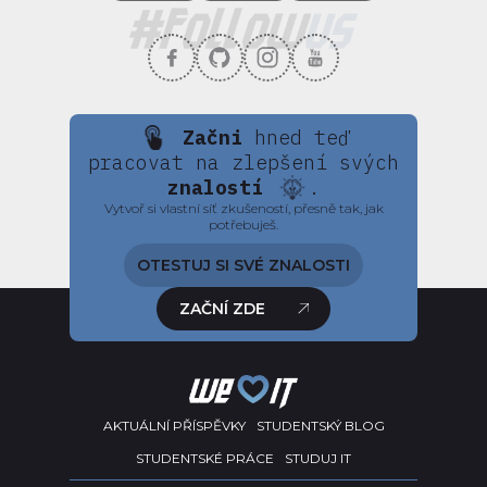
Začni
hned teď
pracovat na zlepšení svých
znalostí
.
Vytvoř si vlastní síť zkušeností, přesně tak, jak
potřebuješ.
OTESTUJ SI SVÉ ZNALOSTI
ZAČNÍ ZDE
AKTUÁLNÍ PŘÍSPĚVKY
STUDENTSKÝ BLOG
STUDENTSKÉ PRÁCE
STUDUJ IT