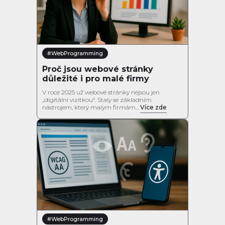
#WebProgramming
Proč jsou webové stránky
důležité i pro malé firmy
V roce 2025 už webové stránky nejsou jen
„digitální vizitkou“. Staly se základním
nástrojem, který malým firmám...
Více zde
#WebProgramming