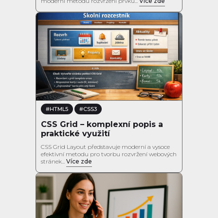
moderní metodu rozvržení prvků...
Více zde
#HTML5
#CSS3
CSS Grid – komplexní popis a
praktické využití
CSS Grid Layout představuje moderní a vysoce
efektivní metodu pro tvorbu rozvržení webových
stránek...
Více zde