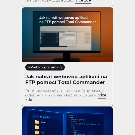
tempem. Roky 2025 a 2026...
Více zde
#WebProgramming
Jak nahrát webovou aplikaci na
FTP pomocí Total Commander
Publikace webové aplikace na veřejný server je
důležitým momentem každého vývojáře...
Více
zde