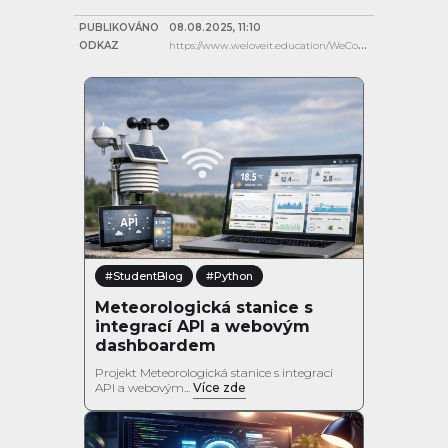
PUBLIKOVÁNO
08.08.2025, 11:10
ODKAZ
https://www.weloveit.education/WeCodeChallenge/
#StudentBlog
#Python
Meteorologická stanice s
integrací API a webovým
dashboardem
Projekt Meteorologická stanice s integrací
API a webovým...
Více zde