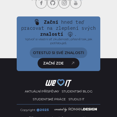
Začni
hned teď
pracovat na zlepšení svých
znalostí
.
Vytvoř si vlastní síť zkušeností, přesně tak, jak
potřebuješ.
OTESTUJ SI SVÉ ZNALOSTI
ZAČNÍ ZDE
AKTUÁLNÍ PŘÍSPĚVKY
STUDENTSKÝ BLOG
STUDENTSKÉ PRÁCE
STUDUJ IT
Copyright
@2025