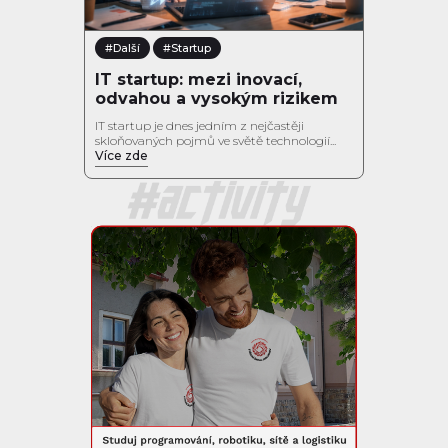
#Další
#Startup
IT startup: mezi inovací,
odvahou a vysokým rizikem
IT startup je dnes jedním z nejčastěji
skloňovaných pojmů ve světě technologií...
Více zde