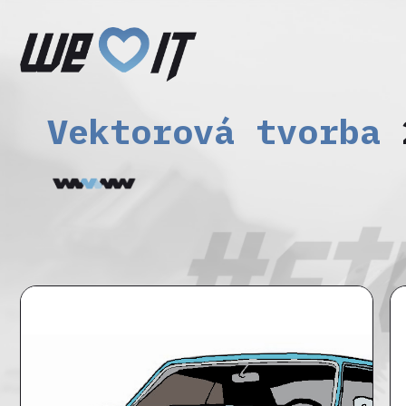
Vektorová tvorba