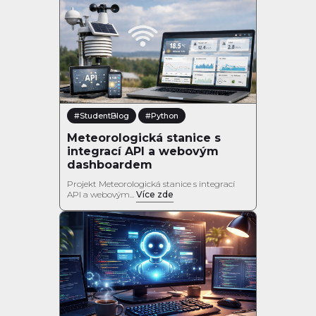
#StudentBlog
#Python
Meteorologická stanice s
integrací API a webovým
dashboardem
Projekt Meteorologická stanice s integrací
API a webovým...
Více zde