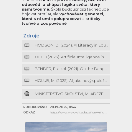
odpovědi a chápat logiku světa, který
sami tvoříme
. Škola budoucnosti tak nebude
bojovat proti AI, ale
vychovávat generaci,
která s ní umí spolupracovat – kriticky,
tvořivě a zodpovědně
.
Zdroje
HODSON, D. (2024). AI Literacy in Education: Teaching Critical and Ethical Use of Generative AI. Springer.
OECD (2023). Artificial Intelligence in Education: Challenges and Opportunities. Paris: OECD Publishing.
BENDER, E. a kol. (2021). On the Dangers of Stochastic Parrots. Proceedings of the ACM FAccT Conference.
HOLUB, M. (2025). AI jako nový spolužák: přehled nástrojů a přístupů ve výuce informatiky na SŠ. EduTech Journal.
MINISTERSTVO ŠKOLSTVÍ, MLÁDEŽE A TĚLOVÝCHOVY (2024). Národní strategie rozvoje umělé inteligence ve vzdělávání 2024–2030. Praha: MŠMT.
PUBLIKOVÁNO
28.19.2025, 11:44
ODKAZ
https://www.weloveit.education/Article/20251028-Vyuziti-umele-inteligence-pri-vyuce-programovani-na-stredni-skole/