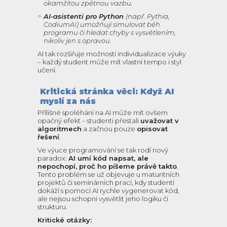
okamžitou zpětnou vazbu.
AI-asistenti pro Python
(např. Pythia,
CodiumAI) umožňují simulovat běh
programu či hledat chyby s vysvětlením,
nikoliv jen s opravou.
AI tak rozšiřuje možnosti individualizace výuky
– každý student může mít vlastní tempo i styl
učení.
Kritická stránka věci: Když AI
myslí za nás
Přílišné spoléhání na AI může mít ovšem
opačný efekt – studenti přestali
uvažovat v
algoritmech
a začnou pouze
opisovat
řešení
.
Ve výuce programování se tak rodí nový
paradox:
AI umí kód napsat, ale
nepochopí, proč ho píšeme právě takto
.
Tento problém se už objevuje u maturitních
projektů či seminárních prací, kdy studenti
dokáží s pomocí AI rychle vygenerovat kód,
ale nejsou schopni vysvětlit jeho logiku či
strukturu.
Kritické otázky: