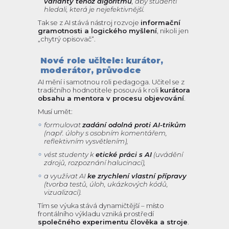
varianty téhož algoritmu
, aby studenti
hledali, která je nejefektivnější.
Tak se z AI stává nástroj rozvoje
informační
gramotnosti a logického myšlení
, nikoli jen
„chytrý opisovač“.
Nové role učitele: kurátor,
moderátor, průvodce
AI mění i samotnou roli pedagoga. Učitel se z
tradičního hodnotitele posouvá k roli
kurátora
obsahu a mentora v procesu objevování
.
Musí umět:
formulovat
zadání odolná proti AI-trikům
(např. úlohy s osobním komentářem,
reflektivním vysvětlením),
vést studenty k
etické práci s AI
(uvádění
zdrojů, rozpoznání halucinací),
a využívat AI
ke zrychlení vlastní přípravy
(tvorba testů, úloh, ukázkových kódů,
vizualizací).
Tím se výuka stává dynamičtější – místo
frontálního výkladu vzniká prostředí
společného experimentu člověka a stroje
.