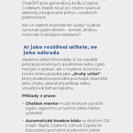
ChatGPT přes generátory kódu (Copilot,
Codeium, Replit AI) až po chytré výukové
asistenty integrované přímo v učebních
platformách.
Ale co vlastně AI přináší do výuky? A jak se
vyrovnat s jejím stínem – leností, ztrátou
tvořivosti či etickými otázkami?
AI jako rozšíření učitele, ne
jeho náhrada
Zkušený učitel informatiky ví, že vysvětlit
princip proměnných, podmínek nebo cyklů
není jen o syntaxi, ale o myšlení. AI může v
tomto směru působit jako
„druhý učitel“
,
který studentovi pomáhá pochopit okamžitě
jeho chybu, ukázat jiný přístup nebo
vizualizovat běh programu.
Příklady z praxe:
Chatbot-mentor
může krokově vysvětlit
logiku algoritmu a nechat žáka hádat
výsledek.
Automatická korekce kódu
ve školním IDE
(např. Replit, CodeHS, GitHub Copilot for
Education) pomáhá studentům získat