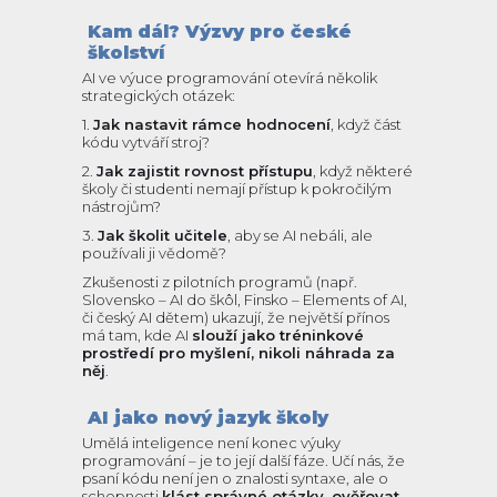
Kam dál? Výzvy pro české
školství
AI ve výuce programování otevírá několik
strategických otázek:
1.
Jak nastavit rámce hodnocení
, když část
kódu vytváří stroj?
2.
Jak zajistit rovnost přístupu
, když některé
školy či studenti nemají přístup k pokročilým
nástrojům?
3.
Jak školit učitele
, aby se AI nebáli, ale
používali ji vědomě?
Zkušenosti z pilotních programů (např.
Slovensko – AI do škôl, Finsko – Elements of AI,
či český AI dětem) ukazují, že největší přínos
má tam, kde AI
slouží jako tréninkové
prostředí pro myšlení, nikoli náhrada za
něj
.
AI jako nový jazyk školy
Umělá inteligence není konec výuky
programování – je to její další fáze. Učí nás, že
psaní kódu není jen o znalosti syntaxe, ale o
schopnosti
klást správné otázky, ověřovat