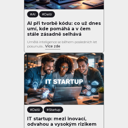
#AI
#Další
AI při tvorbě kódu: co už dnes
umí, kde pomáhá a v čem
stále zásadně selhává
Umělá inteligence se během posledních let
posunula...
Více zde
#Další
#Startup
IT startup: mezi inovací,
odvahou a vysokým rizikem