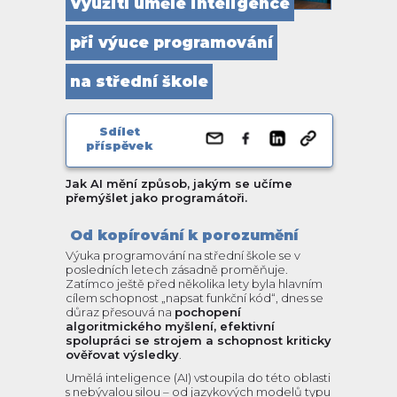
Využití umělé inteligence
při výuce programování
na střední škole
Sdílet
příspěvek
Jak AI mění způsob, jakým se učíme
přemýšlet jako programátoři.
Od kopírování k porozumění
Výuka programování na střední škole se v
posledních letech zásadně proměňuje.
Zatímco ještě před několika lety byla hlavním
cílem schopnost „napsat funkční kód“, dnes se
důraz přesouvá na
pochopení
algoritmického myšlení, efektivní
spolupráci se strojem a schopnost kriticky
ověřovat výsledky
.
Umělá inteligence (AI) vstoupila do této oblasti
s nebývalou silou – od jazykových modelů typu