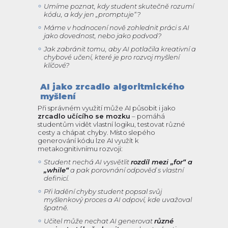
Umíme poznat, kdy student skutečně rozumí
kódu, a kdy jen „promptuje“?
Máme v hodnocení nově zohlednit práci s AI
jako dovednost, nebo jako podvod?
Jak zabránit tomu, aby AI potlačila kreativní a
chybové učení, které je pro rozvoj myšlení
klíčové?
AI jako zrcadlo algoritmického
myšlení
Při správném využití může AI působit i jako
zrcadlo učícího se mozku
– pomáhá
studentům vidět vlastní logiku, testovat různé
cesty a chápat chyby. Místo slepého
generování kódu lze AI využít k
metakognitivnímu rozvoji:
Student nechá AI vysvětlit
rozdíl mezi „for“ a
„while“
a pak porovnání odpověď s vlastní
definicí.
Při ladění chyby student popsal svůj
myšlenkový proces a AI odpoví, kde uvažoval
špatně.
Učitel může nechat AI generovat
různé