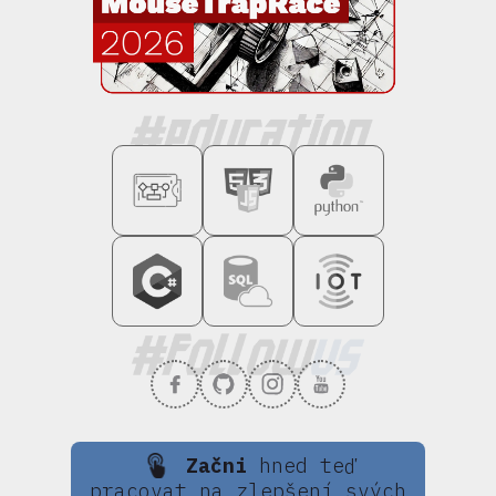
Začni
hned teď
pracovat na zlepšení svých